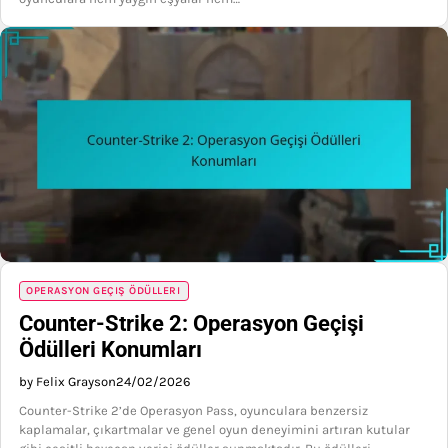
OPERASYON GEÇIŞ ÖDÜLLERI
Counter-Strike 2: Operasyon Geçişi
Ödülleri Konumları
by Felix Grayson
24/02/2026
Counter-Strike 2’de Operasyon Pass, oyunculara benzersiz
kaplamalar, çıkartmalar ve genel oyun deneyimini artıran kutular