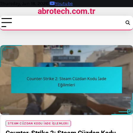
Skip
Thursday, Jun 18, 2026
Youtube
abrotech.com.tr
to
content
STEAM CÜZDAN KODU İADE İŞLEMLERI