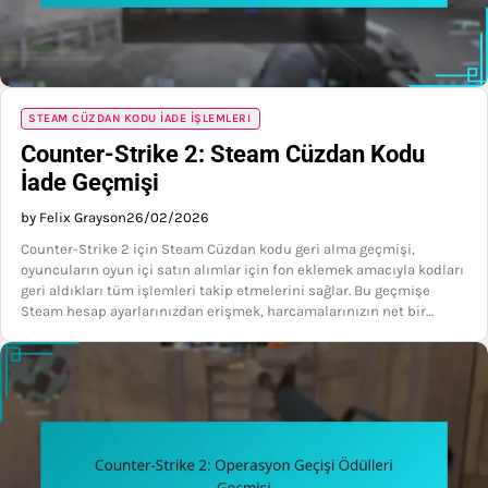
STEAM CÜZDAN KODU İADE İŞLEMLERI
Counter-Strike 2: Steam Cüzdan Kodu
İade Geçmişi
by Felix Grayson
26/02/2026
Counter-Strike 2 için Steam Cüzdan kodu geri alma geçmişi,
oyuncuların oyun içi satın alımlar için fon eklemek amacıyla kodları
geri aldıkları tüm işlemleri takip etmelerini sağlar. Bu geçmişe
Steam hesap ayarlarınızdan erişmek, harcamalarınızın net bir…