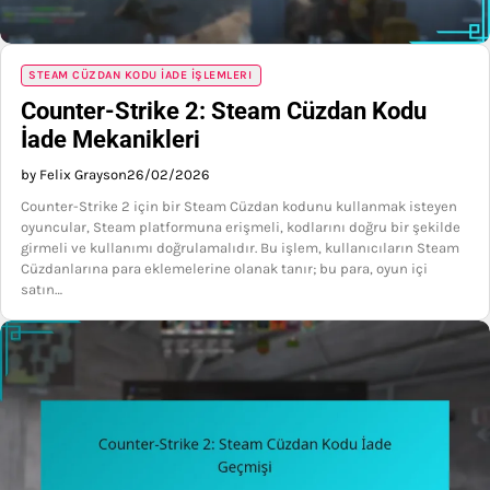
STEAM CÜZDAN KODU İADE İŞLEMLERI
Counter-Strike 2: Steam Cüzdan Kodu
İade Mekanikleri
by Felix Grayson
26/02/2026
Counter-Strike 2 için bir Steam Cüzdan kodunu kullanmak isteyen
oyuncular, Steam platformuna erişmeli, kodlarını doğru bir şekilde
girmeli ve kullanımı doğrulamalıdır. Bu işlem, kullanıcıların Steam
Cüzdanlarına para eklemelerine olanak tanır; bu para, oyun içi
satın…