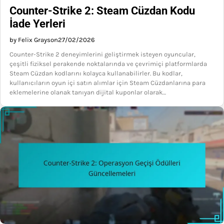
Counter-Strike 2: Steam Cüzdan Kodu
İade Yerleri
by Felix Grayson
27/02/2026
Counter-Strike 2 deneyimlerini geliştirmek isteyen oyuncular,
çeşitli fiziksel perakende noktalarında ve çevrimiçi platformlarda
Steam Cüzdan kodlarını kolayca kullanabilirler. Bu kodlar,
kullanıcıların oyun içi satın alımlar için Steam Cüzdanlarına para
eklemelerine olanak tanıyan dijital kuponlar olarak…