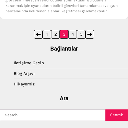
gibi çeşitli heyecan verici ödüller sunmaktadır. Bu ödülleri
kazanmak için oyuncuların belirli görevleri tamamlaması ve oyun
haritalarında belirlenen alanları keşfetmesi gerekmektedir.…
Posts
1
2
3
4
5
pagination
Bağlantılar
İletişime Geçin
Blog Arşivi
Hikayemiz
Ara
Search
for: