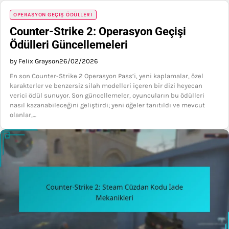
OPERASYON GEÇIŞ ÖDÜLLERI
Counter-Strike 2: Operasyon Geçişi
Ödülleri Güncellemeleri
by Felix Grayson
26/02/2026
En son Counter-Strike 2 Operasyon Pass’i, yeni kaplamalar, özel
karakterler ve benzersiz silah modelleri içeren bir dizi heyecan
verici ödül sunuyor. Son güncellemeler, oyuncuların bu ödülleri
nasıl kazanabileceğini geliştirdi; yeni öğeler tanıtıldı ve mevcut
olanlar,…