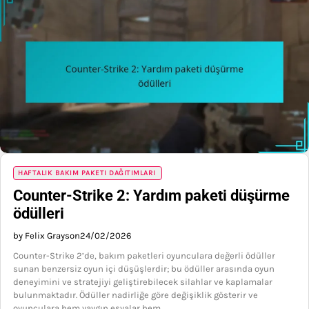
HAFTALIK BAKIM PAKETI DAĞITIMLARI
Counter-Strike 2: Yardım paketi düşürme
ödülleri
by Felix Grayson
24/02/2026
Counter-Strike 2’de, bakım paketleri oyunculara değerli ödüller
sunan benzersiz oyun içi düşüşlerdir; bu ödüller arasında oyun
deneyimini ve stratejiyi geliştirebilecek silahlar ve kaplamalar
bulunmaktadır. Ödüller nadirliğe göre değişiklik gösterir ve
oyunculara hem yaygın eşyalar hem…