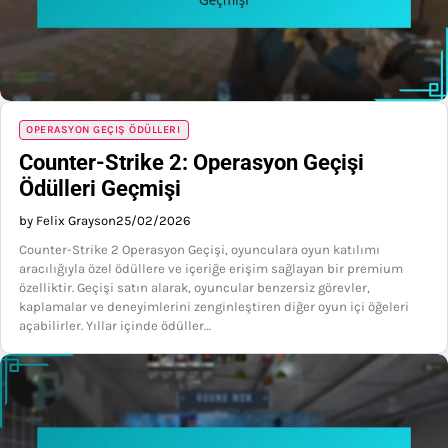
OPERASYON GEÇIŞ ÖDÜLLERI
Counter-Strike 2: Operasyon Geçişi
Ödülleri Geçmişi
by Felix Grayson
25/02/2026
Counter-Strike 2 Operasyon Geçişi, oyunculara oyun katılımı
aracılığıyla özel ödüllere ve içeriğe erişim sağlayan bir premium
özelliktir. Geçişi satın alarak, oyuncular benzersiz görevler,
kaplamalar ve deneyimlerini zenginleştiren diğer oyun içi öğeleri
açabilirler. Yıllar içinde ödüller…