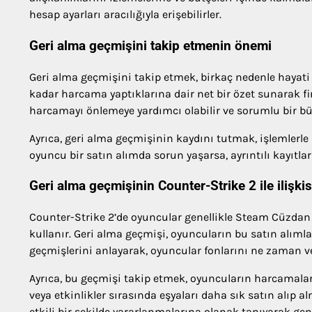
hesap ayarları aracılığıyla erişebilirler.
Geri alma geçmişini takip etmenin önemi
Geri alma geçmişini takip etmek, birkaç nedenle hayati 
kadar harcama yaptıklarına dair net bir özet sunarak fina
harcamayı önlemeye yardımcı olabilir ve sorumlu bir büt
Ayrıca, geri alma geçmişinin kaydını tutmak, işlemlerle i
oyuncu bir satın alımda sorun yaşarsa, ayrıntılı kayıtla
Geri alma geçmişinin Counter-Strike 2 ile ilişkis
Counter-Strike 2’de oyuncular genellikle Steam Cüzdan fo
kullanır. Geri alma geçmişi, oyuncuların bu satın alıml
geçmişlerini anlayarak, oyuncular fonlarını ne zaman ve 
Ayrıca, bu geçmişi takip etmek, oyuncuların harcamaların
veya etkinlikler sırasında eşyaları daha sık satın alıp
etkili bir şekilde yararlanmalarına olanak tanıyarak gene