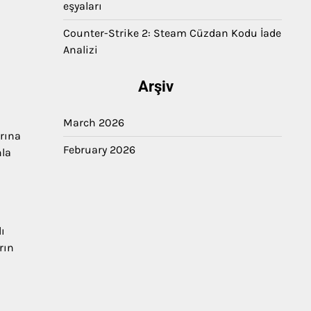
eşyaları
Counter-Strike 2: Steam Cüzdan Kodu İade
Analizi
Arşiv
March 2026
rına
February 2026
nla
ı
rın
m