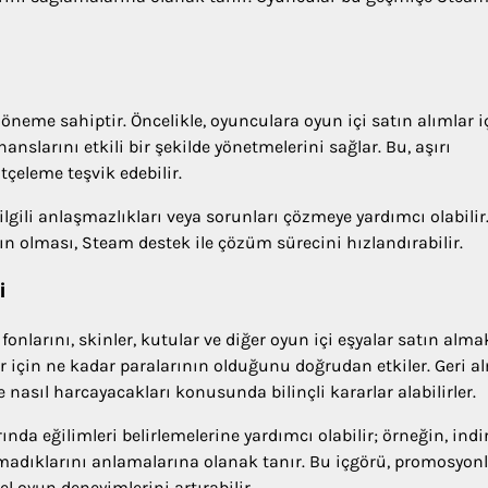
öneme sahiptir. Öncelikle, oyunculara oyun içi satın alımlar i
nslarını etkili bir şekilde yönetmelerini sağlar. Bu, aşırı
çeleme teşvik edebilir.
lgili anlaşmazlıkları veya sorunları çözmeye yardımcı olabilir.
rın olması, Steam destek ile çözüm sürecini hızlandırabilir.
i
nlarını, skinler, kutular ve diğer oyun içi eşyalar satın alma
ar için ne kadar paralarının olduğunu doğrudan etkiler. Geri a
nasıl harcayacakları konusunda bilinçli kararlar alabilirler.
da eğilimleri belirlemelerine yardımcı olabilir; örneğin, indi
 almadıklarını anlamalarına olanak tanır. Bu içgörü, promosyon
l oyun deneyimlerini artırabilir.