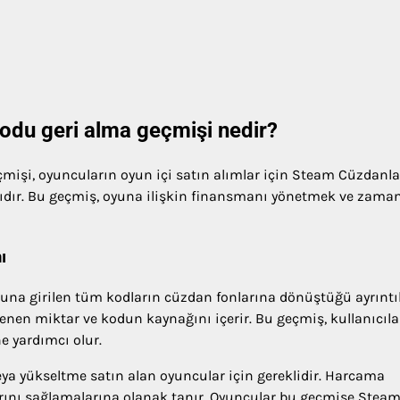
odu geri alma geçmişi nedir?
mişi, oyuncuların oyun içi satın alımlar için Steam Cüzdanla
dıdır. Bu geçmiş, oyuna ilişkin finansmanı yönetmek ve zama
ı
na girilen tüm kodların cüzdan fonlarına dönüştüğü ayrıntıl
eklenen miktar ve kodun kaynağını içerir. Bu geçmiş, kullanıcıla
e yardımcı olur.
eya yükseltme satın alan oyuncular için gereklidir. Harcama
larını sağlamalarına olanak tanır. Oyuncular bu geçmişe Stea