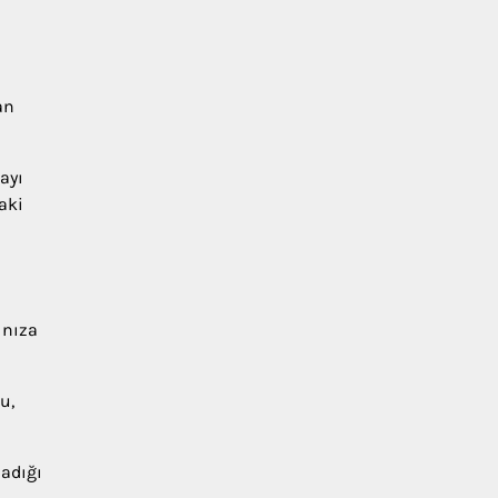
an
ayı
aki
ınıza
u,
madığı