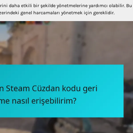
ni daha etkili bir şekilde yönetmelerine yardımcı olabilir. Bu
zerindeki genel harcamaları yönetmek için gereklidir.