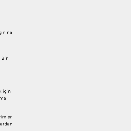
çin ne
 Bir
k için
lma
rimler
lardan