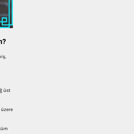
m?
iş,
ğ üst
 üzere
 tüm