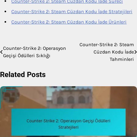
Counter-Strike 2: Steam Cüzdan Kodu İade Süreci
Counter-Strike 2: Steam Cüzdan Kodu İade Stratejileri
Counter-Strike 2: Steam Cüzdan Kodu İade Ürünleri
Counter-Strike 2: Steam
Post
Counter-Strike 2: Operasyon
Cüzdan Kodu İade
Geçişi Ödülleri Sıklığı
navigation
Tahminleri
Related Posts