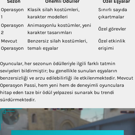
Sezon
Önemli Ödüller
Özel Eşyalar
Operasyon
Klasik silah kostümleri,
Sınırlı sayıda
1
karakter modelleri
çıkartmalar
Operasyon
Animasyonlu kostümler, yeni
Özel görevler
2
karakter tasarımları
Mevcut
Benzersiz silah kostümleri,
Özel etkinlik
Operasyon
temalı eşyalar
erişimi
Oyuncular, her sezonun ödülleriyle ilgili farklı tatmin
seviyeleri bildirmiştir; bu genellikle sunulan eşyaların
benzersizliği ve arzu edilebilirliği ile etkilenmektedir. Mevcut
Operasyon Passi, hem yeni hem de deneyimli oyunculara
hitap eden taze bir ödül yelpazesi sunarak bu trendi
sürdürmektedir.