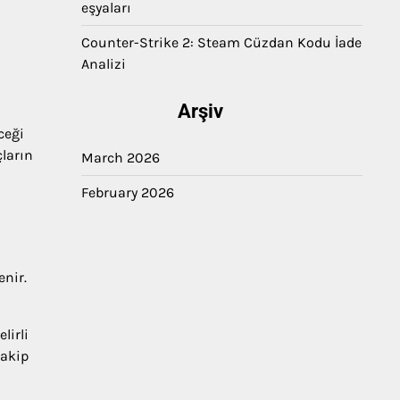
eşyaları
Counter-Strike 2: Steam Cüzdan Kodu İade
Analizi
Arşiv
ceği
çların
March 2026
February 2026
enir.
lirli
takip