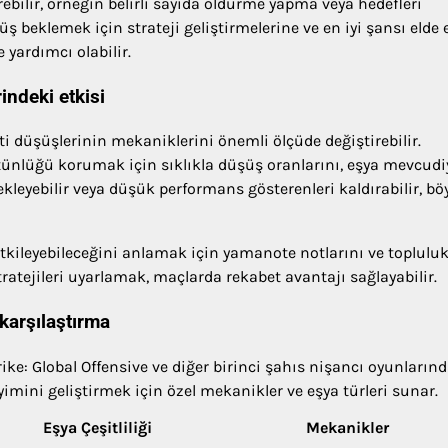
rebilir, örneğin belirli sayıda öldürme yapma veya hedefleri
 beklemek için strateji geliştirmelerine ve en iyi şansı elde
 yardımcı olabilir.
ndeki etkisi
i düşüşlerinin mekaniklerini önemli ölçüde değiştirebilir.
ütünlüğü korumak için sıklıkla düşüş oranlarını, eşya mevcudi
ekleyebilir veya düşük performans gösterenleri kaldırabilir, bö
tkileyebileceğini anlamak için yamanote notlarını ve toplulu
stratejileri uyarlamak, maçlarda rekabet avantajı sağlayabilir.
 karşılaştırma
ke: Global Offensive ve diğer birinci şahıs nişancı oyunların
imini geliştirmek için özel mekanikler ve eşya türleri sunar.
Eşya Çeşitliliği
Mekanikler