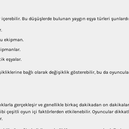
 içerebilir. Bu düşüşlerde bulunan yaygın eşya türleri şunlardı
r.
cu ekipman.
kipmanlar.
k eşyalar.
liklerine bağlı olarak değişiklik gösterebilir, bu da oyuncula
klarla gerçekleşir ve genellikle birkaç dakikadan on dakikala
bi çeşitli oyun içi faktörlerden etkilenebilir. Oyuncular dikkatl
r.