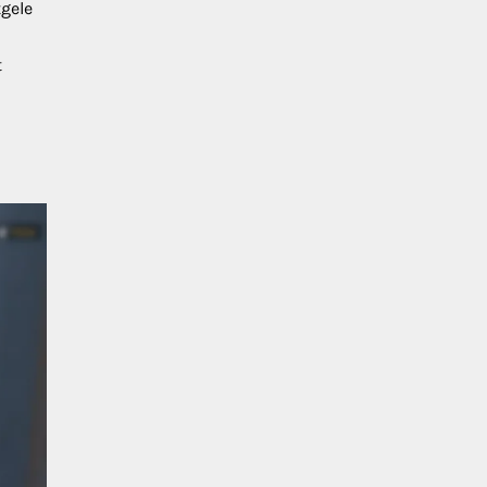
gele
t