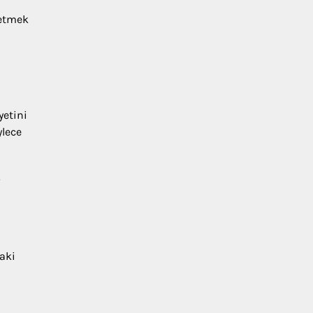
 etmek
yetini
ylece
k
daki