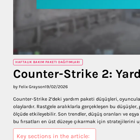
HAFTALIK BAKIM PAKETI DAĞITIMLARI
Counter-Strike 2: Yar
by Felix Grayson
19/02/2026
Counter-Strike 2’deki yardım paketi düşüşleri, oyuncul
olaylardır. Rastgele aralıklarla gerçekleşen bu düşüşle
ölçüde etkileyebilir. Son trendler, düşüş oranları ve eşy
bu fırsatları en üst düzeye çıkarmak için stratejilerini 
Key sections in the article: