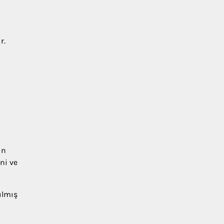
r.
in
ni ve
ılmış