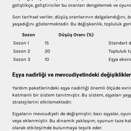
geliştikçe, geliştiriciler bu oranları dengelemek ve oy
Son tarihsel veriler, düşüş oranlarının dalgalandığını, 
yaşadığını göstermektedir. Bu değişkenlik, topluluk geri 
Sezon
Düşüş Oranı (%)
Sezon 1
15
Standart d
Sezon 2
20
Topluluk ta
Sezon 3
10
Eşya ekono
Eşya nadirliği ve mevcudiyetindeki değişiklikler
Yardım paketlerindeki eşya nadirliği önemli ölçüde evrim
katmanlı bir sistem tanıtmıştır. Bu sistem, eşyaları yay
stratejilerini etkilemektedir.
Eşyaların mevcudiyeti de değişmiştir; bazı eşyalar, oyunc
veya eklenmiştir. Bu dinamik yaklaşım, oyunun taze kal
olarak etkileşimde bulunmaya teşvik eder.